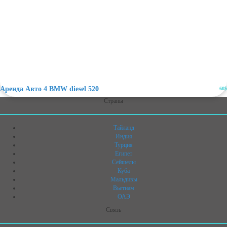
Аренда Авто 4 BMW diesel 520
60$
Страны
Тайланд
Индия
Турция
Египет
Сейшелы
Куба
Мальдивы
Вьетнам
ОАЭ
Связь