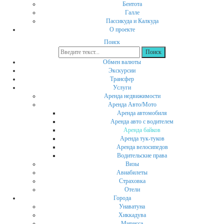
Бентота
Галле
Пассикуда и Калкуда
О проекте
Поиск
Обмен валюты
Экскурсии
Трансфер
Услуги
Аренда недвижимости
Аренда Авто/Мото
Аренда автомобиля
Аренда авто с водителем
Аренда байков
Аренда тук-туков
Аренда велосипедов
Водительские права
Визы
Авиабилеты
Страховка
Отели
Города
Унаватуна
Хиккадува
Мирисса