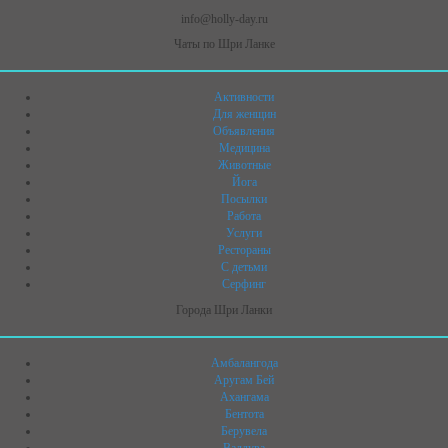
info@holly-day.ru
Чаты по Шри Ланке
Активности
Для женщин
Объявления
Медицина
Животные
Йога
Посылки
Работа
Услуги
Рестораны
C детьми
Серфинг
Города Шри Ланки
Амбалангода
Аругам Бей
Ахангама
Бентота
Берувела
Ваддува