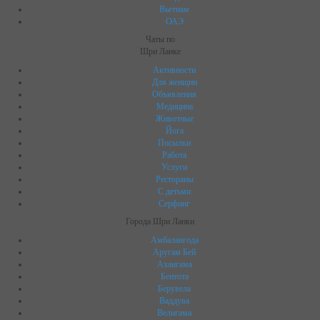
Вьетнам
ОАЭ
Чаты по
Шри Ланке
Активности
Для женщин
Объявления
Медицина
Животные
Йога
Посылки
Работа
Услуги
Рестораны
C детьми
Серфинг
Города Шри Ланки
Амбалангода
Аругам Бей
Ахангама
Бентота
Берувела
Ваддува
Велигама