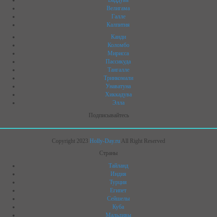
Велигама
Галле
Калпития
Канди
Коломбо
Мирисса
Пассикуда
Тангалле
Тринкомали
Унаватуна
Хиккадува
Элла
Подписывайтесь
Copyright 2023
Holly-Day.ru
All Right Reserved
Страны
Тайланд
Индия
Турция
Египет
Сейшелы
Куба
Мальдивы