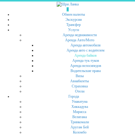
Skip
to
×
content
Обмен валюты
Экскурсии
Трансфер
Услуги
Аренда недвижимости
Аренда Авто/Мото
Аренда автомобиля
Аренда авто с водителем
Аренда байков
Аренда тук-туков
Аренда велосипедов
Водительские права
Визы
Авиабилеты
Страховка
Отели
Города
Унаватуна
Хиккадува
Мирисса
Велигама
Тринкомали
Аругам Бей
Коломбо