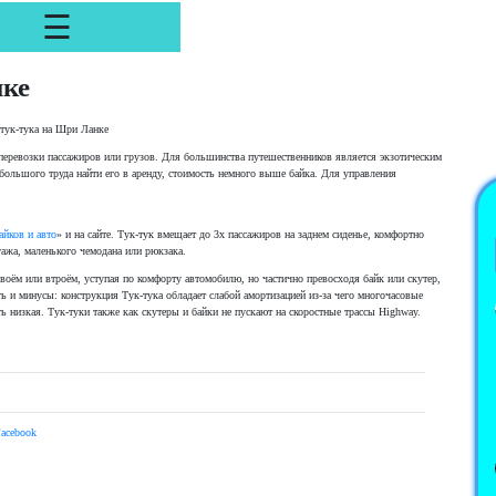
☰
нке
тук-тука на Шри Ланке
перевозки пассажиров или грузов. Для большинства путешественников является экзотическим
ольшого труда найти его в аренду, стоимость немного выше байка. Для управления
айков и авто
» и на сайте. Тук-тук вмещает до 3х пассажиров на заднем сиденье, комфортно
гажа, маленького чемодана или рюкзака.
воём или втроём, уступая по комфорту автомобилю, но частично превосходя байк или скутер,
ь и минусы: конструкция Тук-тука обладает слабой амортизацией из-за чего многочасовые
ь низкая. Тук-туки также как скутеры и байки не пускают на скоростные трассы Highway.
acebook