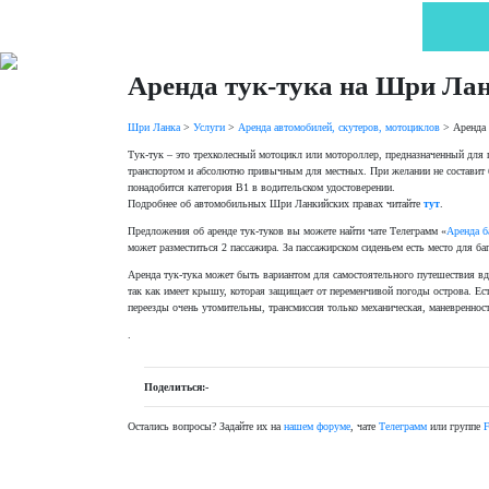
Аренда тук-тука на Шри Ла
Шри Ланка
>
Услуги
>
Аренда автомобилей, скутеров, мотоциклов
>
Аренда 
Тук-тук – это трехколесный мотоцикл или мотороллер, предназначенный для 
транспортом и абсолютно привычным для местных. При желании не составит б
понадобится категория В1 в водительском удостоверении.
Подробнее об автомобильных Шри Ланкийских правах читайте
тут
.
Предложения об аренде тук-туков вы можете найти чате Телеграмм «
Аренда б
может разместиться 2 пассажира. За пассажирском сиденьем есть место для ба
Аренда тук-тука может быть вариантом для самостоятельного путешествия вд
так как имеет крышу, которая защищает от переменчивой погоды острова. Ест
переезды очень утомительны, трансмиссия только механическая, маневренност
.
Поделиться:-
Остались вопросы? Задайте их на
нашем форуме
, чате
Телеграмм
или группе
F