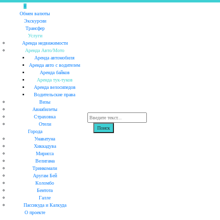
×
Обмен валюты
Экскурсии
Трансфер
Услуги
Аренда недвижимости
Аренда Авто/Мото
Аренда автомобиля
Аренда авто с водителем
Аренда байков
Аренда тук-туков
Аренда велосипедов
Водительские права
Визы
Авиабилеты
Страховка
Отели
Города
Унаватуна
Хиккадува
Мирисса
Велигама
Тринкомали
Аругам Бей
Коломбо
Бентота
Галле
Пассикуда и Калкуда
О проекте