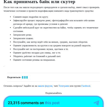
Как принимать байк или скутер
После того как вы нашли подходящего арендодателя и сделали выбор, имеет смысл проверить
техническое состояние и провести видеофиксацию внешнего вида транспортного средства:
Снимите видео подробно по кругу.
Зафиксируйте процесс передачи денег, сфотографируйте или возьмите себе копию
договора об аренде, где прописаны условия и депозит.
Сделайте небольшой круг по окрестностям на байке, чтобы оценить его техническое
состояние.
Затормозите резко.
Затормозите плавно.
Послушайте, как мотор ведёт себя на низких, средних, высоких оборотах.
Оцените управляемость на крутом и на среднем повороте на разной скорости.
Послушайте нет ли посторонних звуков, щелчков и тп.
Оцените удобство посадки для спины, ног и тп.
Убедитесь работает ли ближний и дальний свет.
Оцените состояние резины на покрышках.
.
Поделиться:-
Остались вопросы? Задайте их на
нашем форуме
, чате
Телеграмм
или группе
Facebook
Подписывайтесь