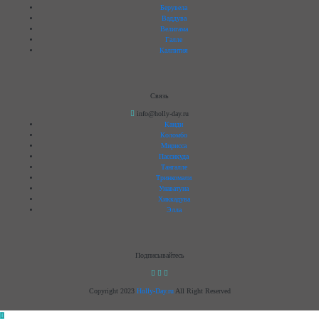
Берувела
Ваддува
Велигама
Галле
Калпития
Связь
info@holly-day.ru
Канди
Коломбо
Мирисса
Пассикуда
Тангалле
Тринкомали
Унаватуна
Хиккадува
Элла
Подписывайтесь
Copyright 2023
Holly-Day.ru
All Right Reserved