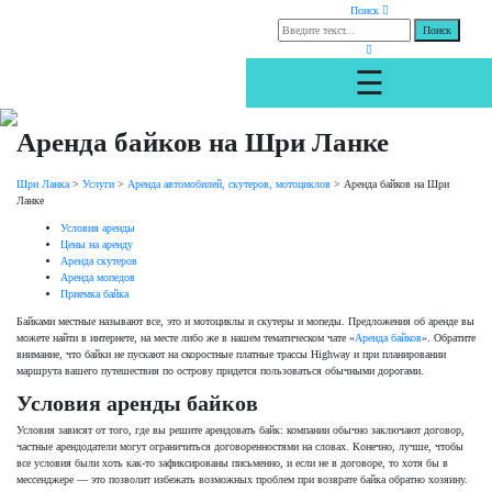
Поиск
☰
Аренда байков на Шри Ланке
Шри Ланка
>
Услуги
>
Аренда автомобилей, скутеров, мотоциклов
>
Аренда байков на Шри
Ланке
Условия аренды
Цены на аренду
Аренда скутеров
Аренда мопедов
Приемка байка
Байками местные называют все, это и мотоциклы и скутеры и мопеды. Предложения об аренде вы
можете найти в интернете, на месте либо же в нашем тематическом чате «
Аренда байков
». Обратите
внимание, что байки не пускают на скоростные платные трассы Highway и при планировании
маршрута вашего путешествия по острову придется пользоваться обычными дорогами.
Условия аренды байков
Условия зависят от того, где вы решите арендовать байк: компании обычно заключают договор,
частные арендодатели могут ограничиться договоренностями на словах. Конечно, лучше, чтобы
все условия были хоть как-то зафиксированы письменно, и если не в договоре, то хотя бы в
мессенджере — это позволит избежать возможных проблем при возврате байка обратно хозяину.