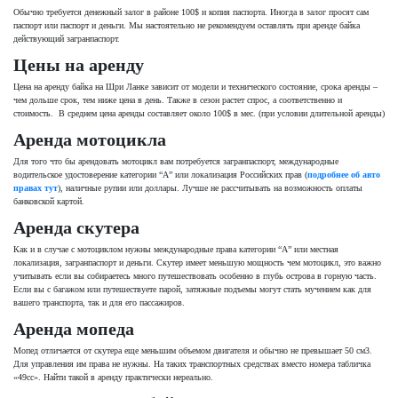
Обычно требуется денежный залог в районе 100$ и копия паспорта. Иногда в залог просят сам
паспорт или паспорт и деньги. Мы настоятельно не рекомендуем оставлять при аренде байка
действующий загранпаспорт.
Цены на аренду
Цена на аренду байка на Шри Ланке зависит от модели и технического состояние, срока аренды –
чем дольше срок, тем ниже цена в день. Также в сезон растет спрос, а соответственно и
стоимость. В среднем цена аренды составляет около 100$ в мес. (при условии длительной аренды)
Аренда мотоцикла
Для того что бы арендовать мотоцикл вам потребуется загранпаспорт, международные
водительское удостоверение категории “A” или локализация Российских прав (
подробнее об авто
правах тут
), наличные рупии или доллары. Лучше не рассчитывать на возможность оплаты
банковской картой.
Аренда скутера
Как и в случае с мотоциклом нужны международные права категории “A” или местная
локализация, загранпаспорт и деньги. Скутер имеет меньшую мощность чем мотоцикл, это важно
учитывать если вы собираетесь много путешествовать особенно в глубь острова в горную часть.
Если вы с багажом или путешествуете парой, затяжные подъемы могут стать мучением как для
вашего транспорта, так и для его пассажиров.
Аренда мопеда
Мопед отличается от скутера еще меньшим объемом двигателя и обычно не превышает 50 см3.
Для управления им права не нужны. На таких транспортных средствах вместо номера табличка
«49сс». Найти такой в аренду практически нереально.