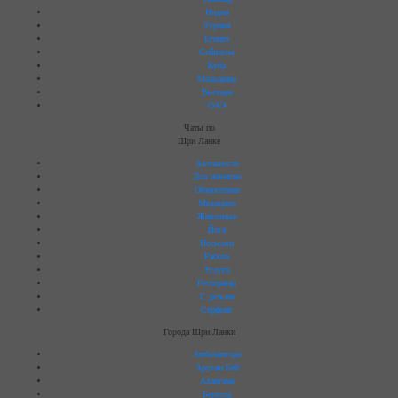
Индия
Турция
Египет
Сейшелы
Куба
Мальдивы
Вьетнам
ОАЭ
Чаты по
Шри Ланке
Активности
Для женщин
Объявления
Медицина
Животные
Йога
Посылки
Работа
Услуги
Рестораны
C детьми
Серфинг
Города Шри Ланки
Амбалангода
Аругам Бей
Ахангама
Бентота