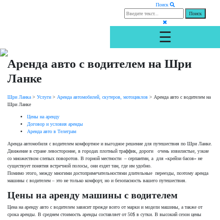
Поиск
☰
Аренда авто с водителем на Шри
Ланке
Шри Ланка
>
Услуги
>
Аренда автомобилей, скутеров, мотоциклов
>
Аренда авто с водителем на
Шри Ланке
Цены на аренду
Договор и условия аренды
Аренда авто в Телеграм
Аренда автомобиля с водителем комфортное и выгодное решение для путешествия по Шри Ланке.
Движение в стране левосторонне, в городах плотный траффик, дороги очень извилистые, узкие
со множеством слепых поворотов. В горной местности – серпантин, а для «крейзи басов» не
существует понятия встречной полосы, они ездят там, где им удобно.
Помимо этого, между многими достопримечательностями длительные переезды, поэтому аренда
машины с водителем – это не только комфорт, но и безопасность вашего путешествия.
Цены на аренду машины с водителем
Цена на аренду авто с водителем зависит прежде всего от марки и модели машины, а также от
срока аренды. В среднем стоимость аренды составляет от 50$ в сутки. В высокий сезон цены