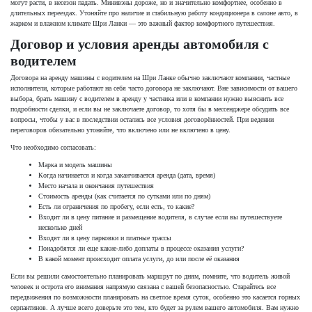
могут расти, в несезон падать. Минивэны дороже, но и значительно комфортнее, особенно в
длительных переездах. Утоняйте про наличие и стабильную работу кондиционера в салоне авто, в
жарком и влажном климате Шри Ланки — это важный фактор комфортного путешествия.
Договор и условия аренды автомобиля с
водителем
Договора на аренду машины с водителем на Шри Ланке обычно заключают компании, частные
исполнители, которые работают на себя часто договора не заключают. Вне зависимости от вашего
выбора, брать машину с водителем в аренду у частника или в компании нужно выяснить все
подробности сделки, и если вы не заключаете договор, то хотя бы в мессенджере обсудить все
вопросы, чтобы у вас в последствии остались все условия договорённостей. При ведении
переговоров обязательно утоняйте, что включено или не включено в цену.
Что необходимо согласовать:
Марка и модель машины
Когда начинается и когда заканчивается аренда (дата, время)
Место начала и окончания путешествия
Стоимость аренды (как считается по сутками или по дням)
Есть ли ограничения по пробегу, если есть, то какие?
Входит ли в цену питание и размещение водителя, в случае если вы путешествуете
несколько дней
Входят ли в цену парковки и платные трассы
Понадобятся ли еще какие-либо доплаты в процессе оказания услуги?
В какой момент происходит оплата услуги, до или после её оказания
Если вы решили самостоятельно планировать маршрут по дням, помните, что водитель живой
человек и острота его внимания напрямую связана с вашей безопасностью. Старайтесь все
передвижения по возможности планировать на светлое время суток, особенно это касается горных
серпантинов. А лучше всего доверьте это тем, кто будет за рулем вашего автомобиля. Вам нужно