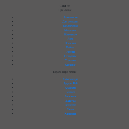
Чаты по
Шри Ланке
Активности
Для женщин
Объявления
Медицина
Животные
Йога
Посылки
Работа
Услуги
Рестораны
C детьми
Серфинг
Города Шри Ланки
Амбалангода
Аругам Бей
Ахангама
Бентота
Берувела
Ваддува
Велигама
Галле
Калпития