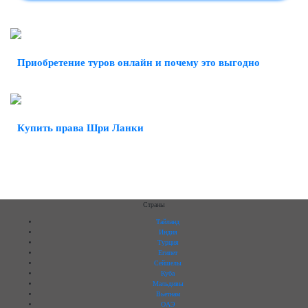
Приобретение туров онлайн и почему это выгодно
Купить права Шри Ланки
Страны
Тайланд
Индия
Турция
Египет
Сейшелы
Куба
Мальдивы
Вьетнам
ОАЭ