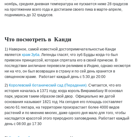
ноябрь, средняя дневная температура не пускается ниже 28 градусов
на протяжении всего года и достигаем своего пика в марте-апреле,
поднимаясь до 32 градусов.
Что посмотреть в Канди
1) Наверное, самой известной достопримечательностью Канди
является
храм Зуба
. Легенды гласят, что зуб Будды когда-то был
привезен принцессой, которая спрятала его в своей прическе. В
последствии англичане перевезли реликвию в Индию, однако несмотря
ни на что, он был возвращен в страну и по сей день хранится в
священном храме. Работает каждый день с 5:30 до 20:00
2)
Королевский ботанический сад (Перадения).
Считается, что его
история началась в 1371 году, когда король Викрамабаху III основал
парк, украсив таким образом свой двор. Официально же датой
основания называют 1821 год. На сегодня его площадь составляет
около 61 гектара, на территории произрастает более 4000 видов
растений и по мнению многих, даже одного дня мало для того, чтобы
насладится красотой этого природного заповедника. Работает каждый
день с 08:00 до 17:30