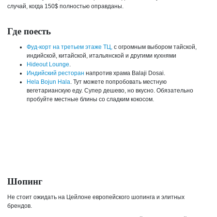
случай, когда 150$ полностью оправданы.
Где поесть
Фуд-корт на третьем этаже ТЦ,
с огромным выбором тайской,
индийской, китайской, итальянской и другими кухнями
Hideout Lounge
.
Индийский ресторан
напротив храма Balaji Dosai.
Hela Bojun Hala
. Тут можете попробовать местную
вегетарианскую еду. Супер дешево, но вкусно. Обязательно
пробуйте местные блины со сладким кокосом.
Шопинг
Не стоит ожидать на Цейлоне европейского шопинга и элитных
брендов.