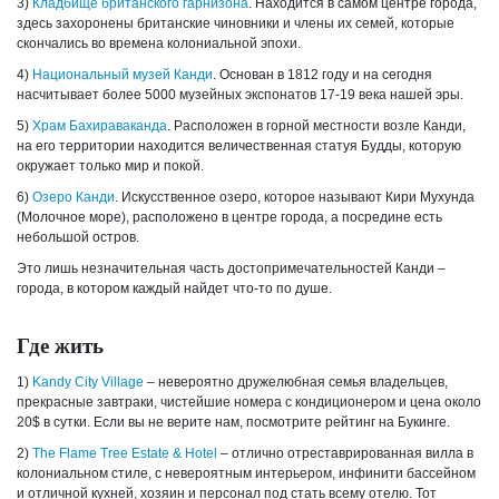
3)
Кладбище британского гарнизона
. Находится в самом центре города,
здесь захоронены британские чиновники и члены их семей, которые
скончались во времена колониальной эпохи.
4)
Национальный музей Канди
. Основан в 1812 году и на сегодня
насчитывает более 5000 музейных экспонатов 17-19 века нашей эры.
5)
Храм Бахираваканда
. Расположен в горной местности возле Канди,
на его территории находится величественная статуя Будды, которую
окружает только мир и покой.
6)
Озеро Канди
. Искусственное озеро, которое называют Кири Мухунда
(Молочное море), расположено в центре города, а посредине есть
небольшой остров.
Это лишь незначительная часть достопримечательностей Канди –
города, в котором каждый найдет что-то по душе.
Где жить
1)
Kandy City Village
– невероятно дружелюбная семья владельцев,
прекрасные завтраки, чистейшие номера с кондиционером и цена около
20$ в сутки. Если вы не верите нам, посмотрите рейтинг на Букинге.
2)
The Flame Tree Estate & Hotel
– отлично отреставрированная вилла в
колониальном стиле, с невероятным интерьером, инфинити бассейном
и отличной кухней, хозяин и персонал под стать всему отелю. Тот