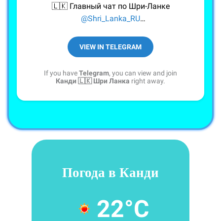
🇱🇰 Главный чат по Шри-Ланке
@Shri_Lanka_RU
🇱🇰Список чатов по Шри-Ланке
https://t.me/AY_Chaty/8
VIEW IN TELEGRAM
👉 Реклама
@vsevoprocy
If you have
Telegram
, you can view and join
🤖 Разбан
@un_bun_bot
Канди 🇱🇰 Шри Ланка
right away.
Погода в Канди
22°C