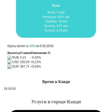
Ясно
Wind: 7 mph
Pressure: 1011 mb
Visibility: 10 km
Sunrise: 6:01 am
Sunset: 6:25 pm
Курсы валют в
LKR
на 6.08.2026
Валюты
Ставка
Изменение %
RUB
4,13
–0,30
%
USD
335,83
+0,13
%
EUR
387,71
+0,04
%
Время в Канди
18:16:56
Услуги в городе Канди