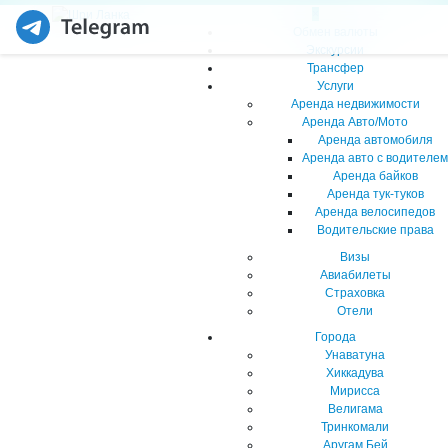
Skip
×
to
Обмен валюты
content
Экскурсии
Трансфер
Услуги
Аренда недвижимости
Аренда Авто/Мото
Аренда автомобиля
Аренда авто с водителем
Аренда байков
Аренда тук-туков
Аренда велосипедов
Водительские права
Визы
Авиабилеты
Страховка
Отели
Города
Унаватуна
Хиккадува
Мирисса
Велигама
Тринкомали
Аругам Бей