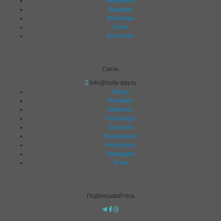
Берувела
Ваддува
Велигама
Галле
Калпития
Связь
info@holly-day.ru
Канди
Коломбо
Мирисса
Пассикуда
Тангалле
Тринкомали
Унаватуна
Хиккадува
Элла
Подписывайтесь