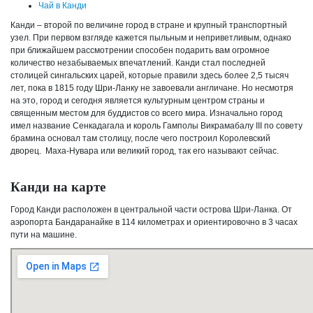
Чай в Канди
Канди – второй по величине город в стране и крупный транспортный
узел. При первом взгляде кажется пыльным и неприветливым, однако
при ближайшем рассмотрении способен подарить вам огромное
количество незабываемых впечатлений. Канди стал последней
столицей сингальских царей, которые правили здесь более 2,5 тысяч
лет, пока в 1815 году Шри-Ланку не завоевали англичане. Но несмотря
на это, город и сегодня является культурным центром страны и
священным местом для буддистов со всего мира. Изначально город
имел название Сенкадагала и король Гамполы Викрамабалу III по совету
брамина основал там столицу, после чего построил Королевский
дворец. Маха-Нувара или великий город, так его называют сейчас.
Канди на карте
Город Канди расположен в центральной части острова Шри-Ланка. От
аэропорта Бандаранайке в 114 километрах и ориентировочно в 3 часах
пути на машине.