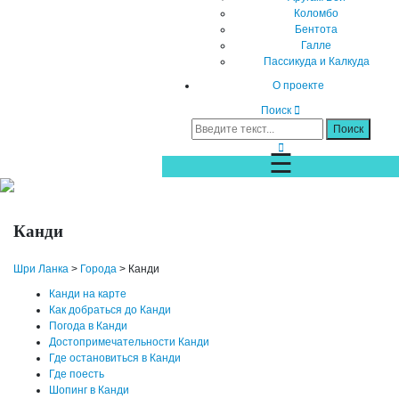
Коломбо
Бентота
Галле
Пассикуда и Калкуда
О проекте
Поиск
☰
Канди
Шри Ланка
>
Города
>
Канди
Канди на карте
Как добраться до Канди
Погода в Канди
Достопримечательности Канди
Где остановиться в Канди
Где поесть
Шопинг в Канди