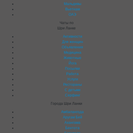
Мальдивы
Вьетнам
ОАЭ
Чаты по
Шри Ланке
Активности
Для женщин
Объявления
Медицина
Животные
Йога
Посылки
Работа
Услуги
Рестораны
C детьми
Серфинг
Города Шри Ланки
Амбалангода
Аругам Бей
Ахангама
Бентота