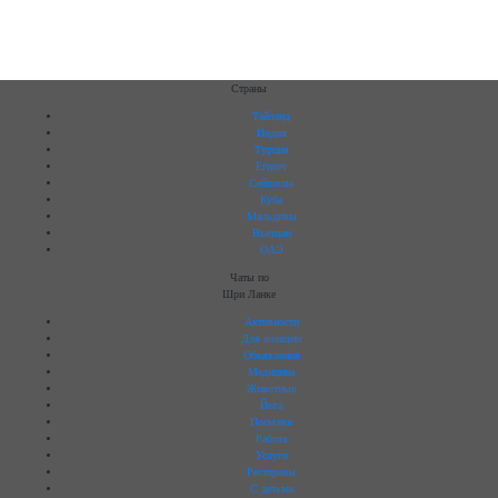
Страны
Тайланд
Индия
Турция
Египет
Сейшелы
Куба
Мальдивы
Вьетнам
ОАЭ
Чаты по
Шри Ланке
Активности
Для женщин
Объявления
Медицина
Животные
Йога
Посылки
Работа
Услуги
Рестораны
C детьми