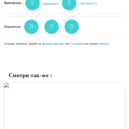
Контакты:-
@amilahulse1
+94770120772
Поделиться:-
Остались вопросы? Задайте их на
нашем форуме
, чате
Телеграмм
или группе
Facebook
.
Смотри так-же :