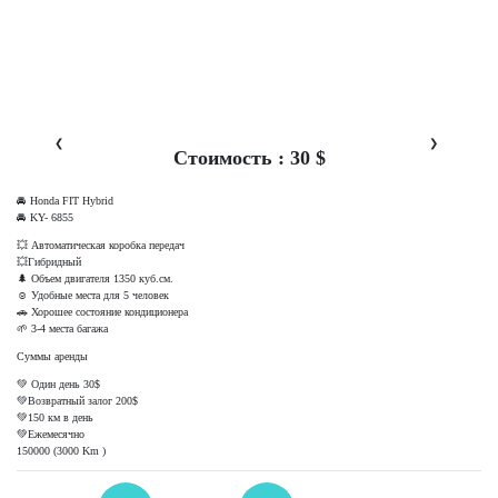
❮
❯
Стоимость : 30 $
🚘 Honda FIT Hybrid
🚘 KY- 6855
💥 Автоматическая коробка передач
💥Гибридный
🌲 Объем двигателя 1350 куб.см.
☺️ Удобные места для 5 человек
🚗 Хорошее состояние кондиционера
🌱 3-4 места багажа
Суммы аренды
💚 Один день 30$
💚Возвратный залог 200$
💚150 км в день
💚Ежемесячно
150000 (3000 Km )