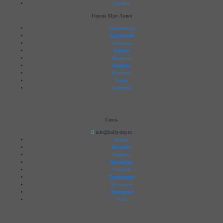
Серфинг
Города Шри Ланки
Амбалангода
Аругам Бей
Ахангама
Бентота
Берувела
Ваддува
Велигама
Галле
Калпития
Связь
info@holly-day.ru
Канди
Коломбо
Мирисса
Пассикуда
Тангалле
Тринкомали
Унаватуна
Хиккадува
Элла