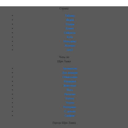
Страны
Тайланд
Индия
Турция
Египет
Сейшелы
Куба
Мальдивы
Вьетнам
ОАЭ
Чаты по
Шри Ланке
Активности
Для женщин
Объявления
Медицина
Животные
Йога
Посылки
Работа
Услуги
Рестораны
C детьми
Серфинг
Города Шри Ланки