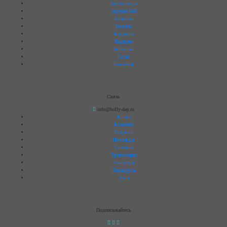
Амбалангода
Аругам Бей
Ахангама
Бентота
Берувела
Ваддува
Велигама
Галле
Калпития
Связь
info@holly-day.ru
Канди
Коломбо
Мирисса
Пассикуда
Тангалле
Тринкомали
Унаватуна
Хиккадува
Элла
Подписывайтесь