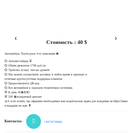
❮
❯
Стоимость : 40 $
Автомобиль Toyota prius 4-го поколения 🚘
💞 Автомат-гибрид 🚖
💞 Объём двигателя 1798 куб.см.
💞 Удобства лучше, чем вы думаете
💞 Мы можем осуществить доставку в любое время в аэропорт и
отличная круглосуточная поддержка клиентов
💞 Предоставляется QR-код
💞 Все автомобили в хорошем техническом состоянии.
🚖 В день 40💲💵💵
🚖 200 💲возвратный депозит
🤝А если хотите, мы оформим необходимые вам водительские права для вождения на Шри-Ланке
и выдадим их вам. ❣️
Контакты:-
+94729739066