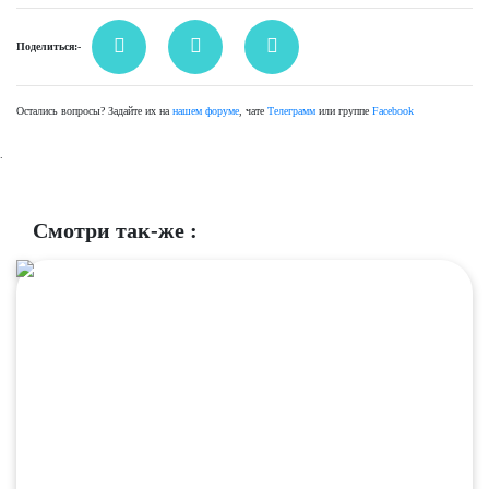
Поделиться:-
Остались вопросы? Задайте их на
нашем форуме
, чате
Телеграмм
или группе
Facebook
.
Смотри так-же :