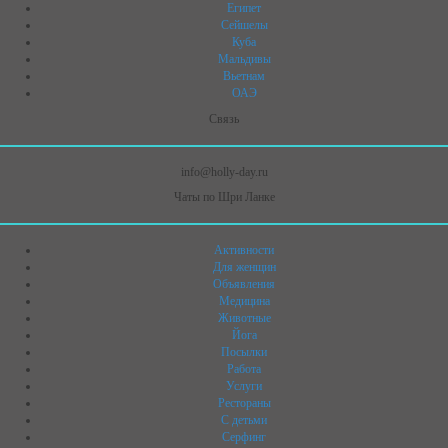
Египет
Сейшелы
Куба
Мальдивы
Вьетнам
ОАЭ
Связь
info@holly-day.ru
Чаты по Шри Ланке
Активности
Для женщин
Объявления
Медицина
Животные
Йога
Посылки
Работа
Услуги
Рестораны
C детьми
Серфинг