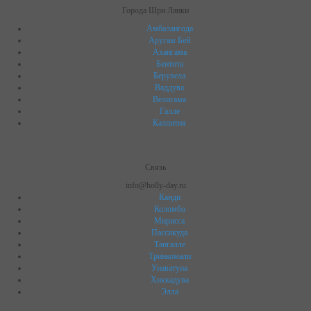
Города Шри Ланки
Амбалангода
Аругам Бей
Ахангама
Бентота
Берувела
Ваддува
Велигама
Галле
Калпития
Связь
info@holly-day.ru
Канди
Коломбо
Мирисса
Пассикуда
Тангалле
Тринкомали
Унаватуна
Хиккадува
Элла