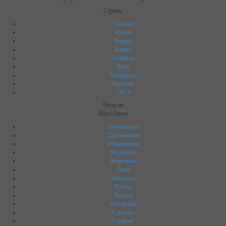
Страны
Тайланд
Индия
Турция
Египет
Сейшелы
Куба
Мальдивы
Вьетнам
ОАЭ
Чаты по
Шри Ланке
Активности
Для женщин
Объявления
Медицина
Животные
Йога
Посылки
Работа
Услуги
Рестораны
C детьми
Серфинг