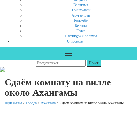
Велигама
Тринкомали
Аругам Бей
Коломбо
Бентота
Галле
Пассикуда и Калкуда
О проекте
☰
Сдаём комнату на вилле
около Ахангамы
Шри Ланка
>
Города
>
Ахангама
>
Сдаём комнату на вилле около Ахангамы