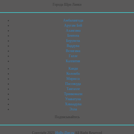
Города Шри Ланки
Амбалангода
Аругам Бей
Ахангама
Бентота
Берувела
Ваддува
Велигама
Галле
Калпития
Канди
Коломбо
Мирисса
Пассикуда
Тангалле
Тринкомали
Унаватуна
Хиккадува
Элла
Подписывайтесь
Copyright 2023
Holly-Day.ru
All Right Reserved